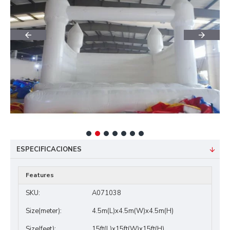
ESPECIFICACIONES
Features
SKU:
A071038
Size(meter):
4.5m(L)x4.5m(W)x4.5m(H)
Size(feet):
15ft(L)x15ft(W)x15ft(H)