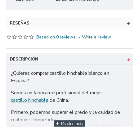
RESEÑAS
Based on 0 reviews.
-
Write a review
DESCRIPCIÓN
¿Quieres comprar castillo hinchable blanco en
España?
Somos un fabricante profesional del mejor
castillo hinchable
de China.
Primero, podemos superar el precio y la calidad de
cualquier competidor.
En segundo lugar, solo utilizamos tela de PVC de
650g/m² certificada de la más alta calidad y doble