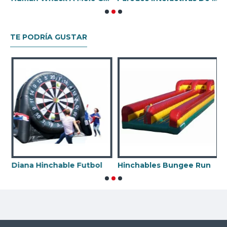
TE PODRÍA GUSTAR
 Mecanico Con Hinchable
Diana Hinchable Futbol
Hinchables Bungee Run
L