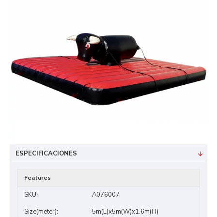
ESPECIFICACIONES
Features
SKU:
A076007
Size(meter):
5m(L)x5m(W)x1.6m(H)