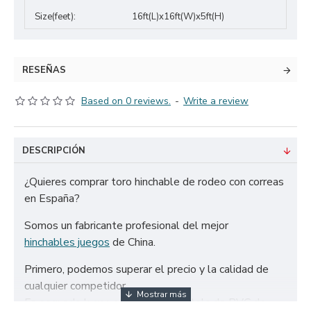
Size(feet):
16ft(L)x16ft(W)x5ft(H)
RESEÑAS
Based on 0 reviews.
-
Write a review
DESCRIPCIÓN
¿Quieres comprar toro hinchable de rodeo con correas
en España?
Somos un fabricante profesional del mejor
hinchables juegos
de China.
Primero, podemos superar el precio y la calidad de
cualquier competidor.
En segundo lugar, solo utilizamos tela de PVC de