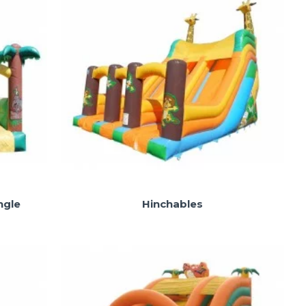
ngle
Hinchables