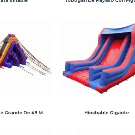
ata Inflable
Tobogan De Payaso Con Fig
le Grande De 45 M
Hinchable Gigante