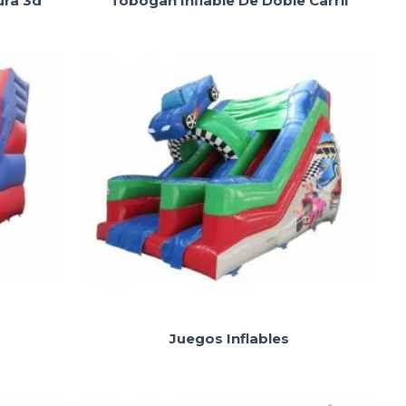
ura 3d
Tobogan Inflable De Doble Carril
Juegos Inflables