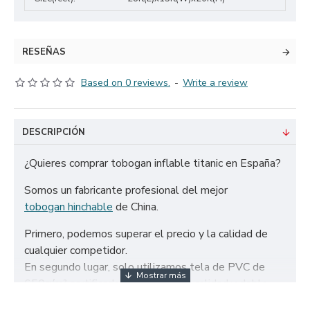
RESEÑAS
Based on 0 reviews.
-
Write a review
DESCRIPCIÓN
¿Quieres comprar tobogan inflable titanic en España?
Somos un fabricante profesional del mejor
tobogan hinchable
de China.
Primero, podemos superar el precio y la calidad de
cualquier competidor.
En segundo lugar, solo utilizamos tela de PVC de
650g/m² certificada de la más alta calidad y doble
refuerzo para garantizar la durabilidad de nuestros