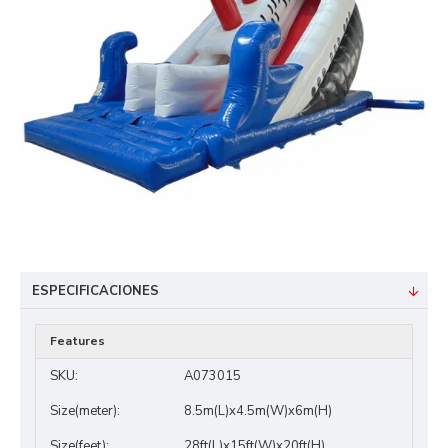
ESPECIFICACIONES
Features
SKU:
A073015
Size(meter):
8.5m(L)x4.5m(W)x6m(H)
Size(feet):
28ft(L)x15ft(W)x20ft(H)