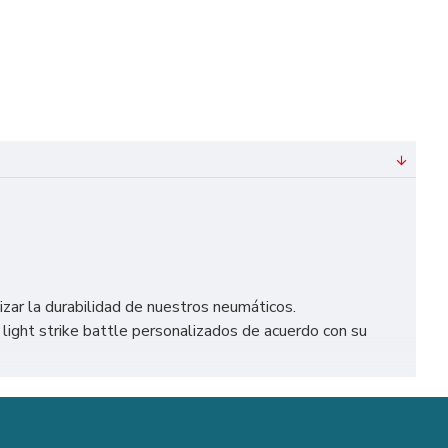
izar la durabilidad de nuestros neumáticos.
ight strike battle personalizados de acuerdo con su
como Madrid, Barcelona, Valencia, Sevilla, Málaga, etc.
stillo Hinchable.