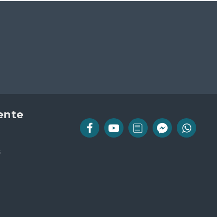
iente
s