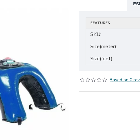
ES
FEATURES
SKU:
Size(meter):
Size(feet):
Based on 0 rev