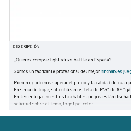
DESCRIPCIÓN
¿Quieres comprar light strike battle en España?
Somos un fabricante profesional del mejor
hinchables jue
Primero, podemos superar el precio y la calidad de cualqu
En segundo lugar, solo utilizamos tela de PVC de 650g/m² 
En tercer lugar, nuestros hinchables juegos están diseñ
solicitud sobre el tema, logotipo, color.
Venta de light strike battle en todo el mundo: Estados Un
Nuestra combinación de seguridad, calidad y diseños le bri