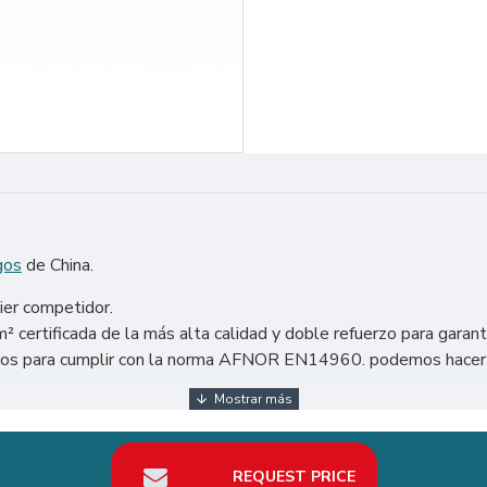
gos
de China.
ier competidor.
certificada de la más alta calidad y doble refuerzo para garant
ados para cumplir con la norma AFNOR EN14960. podemos hacer l
idos, México, Argentina, Chile, etc. Particularmente en España, 
nda el mejor retorno de la inversión en su negocio de alquiler Ca
REQUEST PRICE