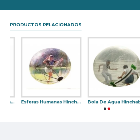
PRODUCTOS RELACIONADOS
la De Demolición Hinchable
Esferas Humanas Hinchables
Bola De Agua Hinchable Para Caminar
Futbolin Humano
Toro Mecan