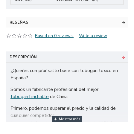
RESEÑAS
Based on 0 reviews.
-
Write a review
DESCRIPCIÓN
¿Quieres comprar salto base con tobogan toxico en
España?
Somos un fabricante profesional del mejor
tobogan hinchable
de China.
Primero, podemos superar el precio y la calidad de
cualquier competidor.
En segundo lugar, solo utilizamos tela de PVC de
650g/m² certificada de la más alta calidad y doble