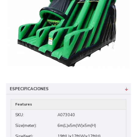
ESPECIFICACIONES
Features
SKU:
A073040
Size(meter):
6m(L)x5m(W)x5m(H)
Size(feet):
19ft(L)x17ft(W)x17ft(H)