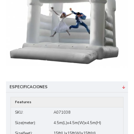
ESPECIFICACIONES
Features
SKU:
A071038
Size(meter):
4.5m(L)x4.5m(W)x4.5m(H)
Size(feet):
15ft(L)x15ft(W)x15ft(H)