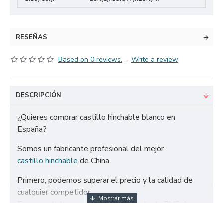
RESEÑAS
Based on 0 reviews.
-
Write a review
DESCRIPCIÓN
¿Quieres comprar castillo hinchable blanco en
España?
Somos un fabricante profesional del mejor
castillo hinchable
de China.
Primero, podemos superar el precio y la calidad de
cualquier competidor.
En segundo lugar, solo utilizamos tela de PVC de
650g/m² certificada de la más alta calidad y doble