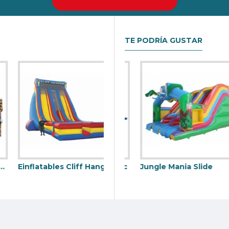
nda el mejor retorno de la inversión en su negocio de alquiler Ca
TE PODRÍA GUSTAR
Einflatables Cliff Hanger
Tobogan Inflable Titanic
Jungle Mania Slide