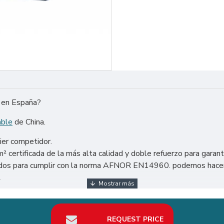
y en España?
able
de China.
ier competidor.
certificada de la más alta calidad y doble refuerzo para garant
ñados para cumplir con la norma AFNOR EN14960. podemos hacer 
.
 el mundo: Estados Unidos, México, Argentina, Chile, etc. Parti
REQUEST PRICE