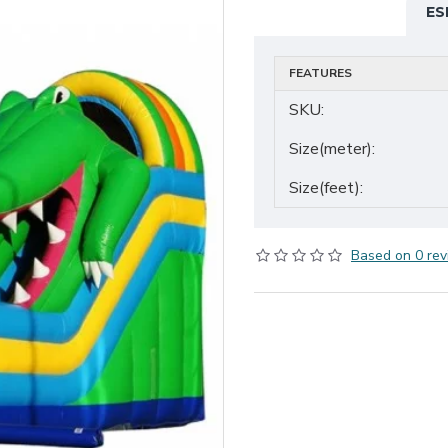
ES
FEATURES
SKU:
Size(meter):
Size(feet):
Based on 0 rev