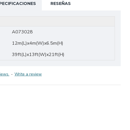
PECIFICACIONES
RESEÑAS
A073028
12m(L)x4m(W)x6.5m(H)
39ft(L)x13ft(W)x21ft(H)
iews.
-
Write a review