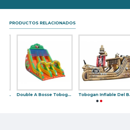
Nuestra combinación de seguridad, calidad y diseños le bri
PRODUCTOS RELACIONADOS
Tobogan Inflable Del Dragón Que Practica Surf
Double A Bosse Toboggan Inflatable
Tobogan Inflable Del Barco Pirata
Cocodrilo Snappy Tobogan Inflable
Airbag Inflable Jump