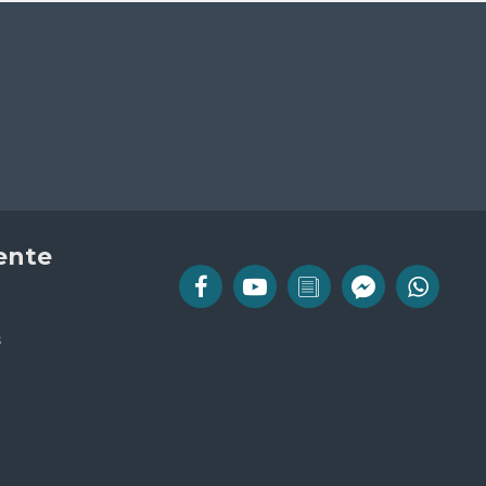
iente
s