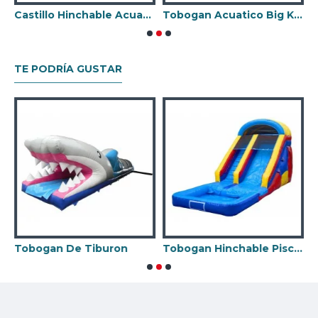
Castillo Hinchable Acuatico
Tobogan Acuatico Big Kahuna
H
TE PODRÍA GUSTAR
Tobogan De Tiburon
Tobogan Hinchable Piscina