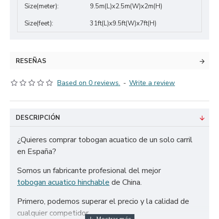
Size(meter):
9.5m(L)x2.5m(W)x2m(H)
Size(feet):
31ft(L)x9.5ft(W)x7ft(H)
RESEÑAS
Based on 0 reviews.
-
Write a review
DESCRIPCIÓN
¿Quieres comprar tobogan acuatico de un solo carril
en España?
Somos un fabricante profesional del mejor
tobogan acuatico hinchable
de China.
Primero, podemos superar el precio y la calidad de
cualquier competidor.