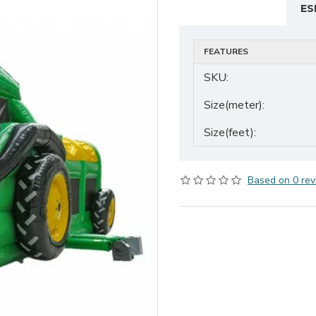
ES
FEATURES
SKU:
Size(meter):
Size(feet):
Based on 0 rev