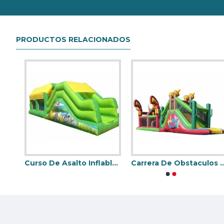
Nuestra combinación de seguridad, calidad y diseños le bri
PRODUCTOS RELACIONADOS
Curso De Asalto Inflable En Interiores
Carrera De Obstaculos De Vaquero
Pistas Americanas Hinchables
Curso De Asalto Inflabl