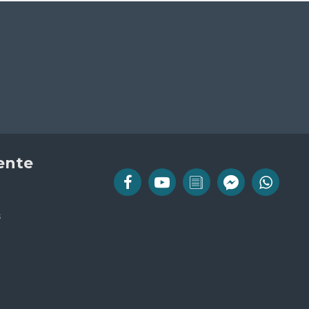
iente
s