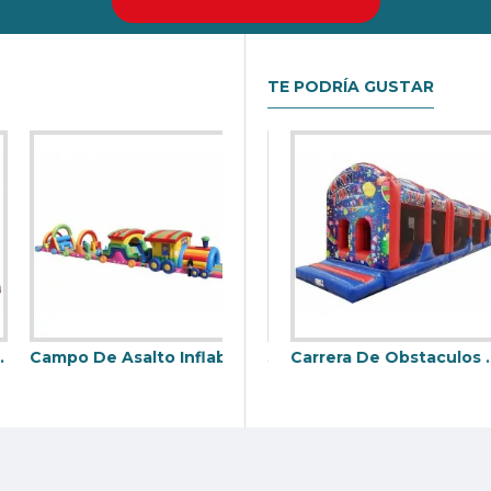
nda el mejor retorno de la inversión en su negocio de alquiler Ca
TE PODRÍA GUSTAR
Campo De Asalto Inflable Gigante
e
Pista Americana Hinchable
Carrera De Obstaculos Inflables Para Adultos