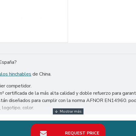
 España?
ulos hinchables
de China.
ier competidor.
certificada de la más alta calidad y doble refuerzo para garant
s están diseñados para cumplir con la norma AFNOR EN14960. po
 logotipo, color.
undo: Estados Unidos, México, Argentina, Chile, etc. Particular
REQUEST PRICE