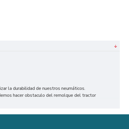
izar la durabilidad de nuestros neumáticos.
demos hacer obstaculo del remolque del tractor
mente en España, como Madrid, Barcelona, Valencia,