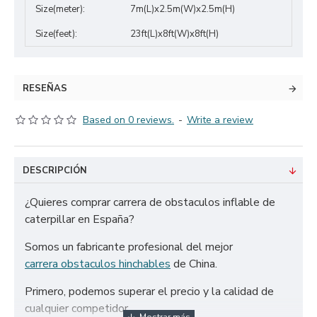
Size(meter):
7m(L)x2.5m(W)x2.5m(H)
Size(feet):
23ft(L)x8ft(W)x8ft(H)
RESEÑAS
Based on 0 reviews.
-
Write a review
DESCRIPCIÓN
¿Quieres comprar carrera de obstaculos inflable de
caterpillar en España?
Somos un fabricante profesional del mejor
carrera obstaculos hinchables
de China.
Primero, podemos superar el precio y la calidad de
cualquier competidor.