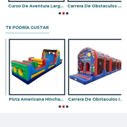
negocio de alquiler Castillo Hinchable.
 Inflable De La Jungla
Curso De Aventura Larga Inflable
Carrera De Obstaculos De Cocodrilos
TE PODRÍA GUSTAR
Pista Americana Hinchable
Carrera De Obstaculos Inflables Para Adultos