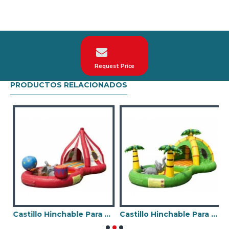
neumáticos.
En tercer lugar, nuestros inflables están diseñados
para cumplir con la norma AFNOR EN14960.
podemos hacer gorila de túnel inflable
personalizados de acuerdo con su solicitud sobre el
tema, logotipo, color.
Request Price
PRODUCTOS RELACIONADOS
Venta de gorila de túnel inflable en todo el mundo:
Estados Unidos, México, Argentina, Chile, etc.
Particularmente en España, como Madrid, Barcelona,
Valencia, Sevilla, Málaga, etc.
Nuestra combinación de seguridad, calidad y diseños
le brinda el mejor retorno de la inversión en su
negocio de alquiler Castillo Hinchable.
gos Inflables De Enfants
Castillo Hinchable Para Niños Pequeños De Circo
Castillo Hinchable Para Niños Pequeños De La Jungla