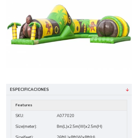
ESPECIFICACIONES
Features
SKU:
A077020
Size(meter):
8m(L)x2.5m(W)x2.5m(H)
Size(feet):
26ft(L)x8ft(W)x8ft(H)