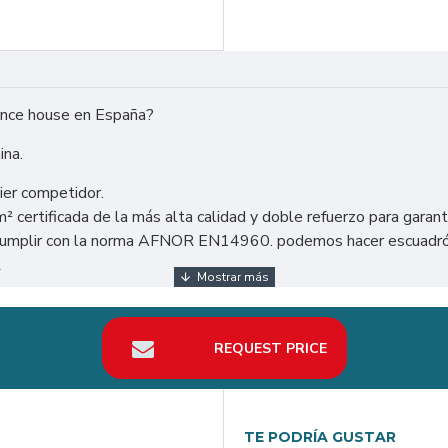
ounce house en España?
ina.
ier competidor.
certificada de la más alta calidad y doble refuerzo para garant
a cumplir con la norma AFNOR EN14960. podemos hacer escuadrón
.
se en todo el mundo: Estados Unidos, México, Argentina, Chile, 
REQUEST PRICE
nda el mejor retorno de la inversión en su negocio de alquiler Ca
TE PODRÍA GUSTAR