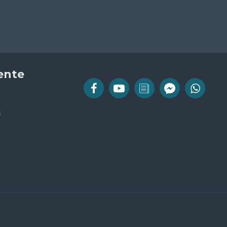
iente
s