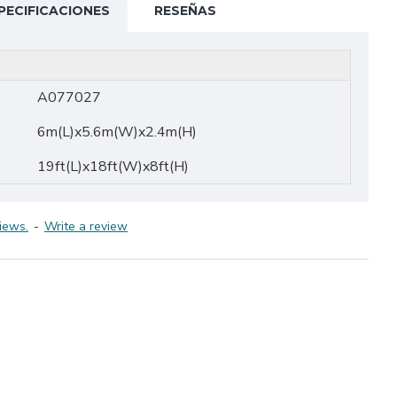
PECIFICACIONES
RESEÑAS
A077027
6m(L)x5.6m(W)x2.4m(H)
19ft(L)x18ft(W)x8ft(H)
iews.
-
Write a review