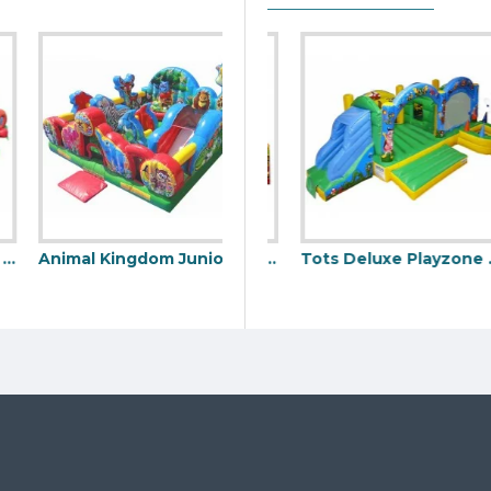
Animal Kingdom Junior Bounce House
Acrobat Circus Inflable Cubierto
Tots Deluxe Playzone Bugz