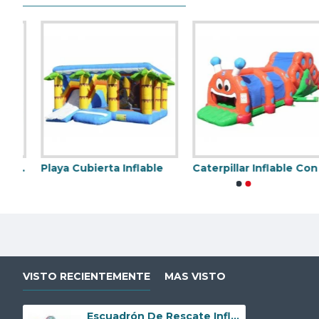
at Circus Inflable Cubierto
Playa Cubierta Inflable
Caterpillar Inflable Con Tobogan
Castillo Hinchable De Dora Diego Para Niños Pequeños
Crayon Toddler Unit
VISTO RECIENTEMENTE
MAS VISTO
Escuadrón De Rescate Inflable Junior Bounce House