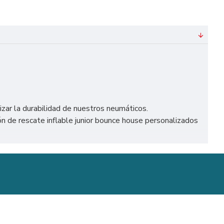
izar la durabilidad de nuestros neumáticos.
 de rescate inflable junior bounce house personalizados
etc. Particularmente en España, como Madrid, Barcelona,
stillo Hinchable.