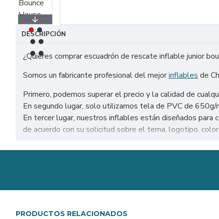
DESCRIPCIÓN
¿Quieres comprar escuadrón de rescate inflable junior b
Somos un fabricante profesional del mejor
inflables
de Ch
Primero, podemos superar el precio y la calidad de cualqu
En segundo lugar, solo utilizamos tela de PVC de 650g/m² 
En tercer lugar, nuestros inflables están diseñados par
de acuerdo con su solicitud sobre el tema, logotipo, color
Venta de escuadrón de rescate inflable junior bounce hou
Valencia, Sevilla, Málaga, etc.
Nuestra combinación de seguridad, calidad y diseños le bri
PRODUCTOS RELACIONADOS