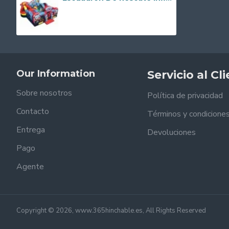
Our Information
Servicio al Cl
Sobre nosotros
Política de privacidad
Contacto
Términos y condicione
Entrega
Devoluciones
Pago
Agente
Copyright © 2026, www.365hinchable.es, All Rights Reserved