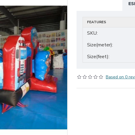
ES
FEATURES
SKU:
Size(meter):
Size(feet):
Based on 0 rev