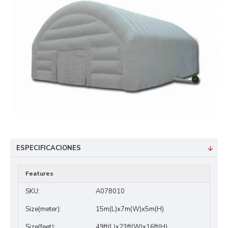
ESPECIFICACIONES
Features
SKU:
A078010
Size(meter):
15m(L)x7m(W)x5m(H)
Size(feet):
49ft(L)x23ft(W)x16ft(H)