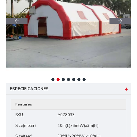
ESPECIFICACIONES
Features
SKU:
A078033
Size(meter):
10m(L)x6m(W)x3m(H)
Size(feet):
33ft(L)x20ft(W)x10ft(H)