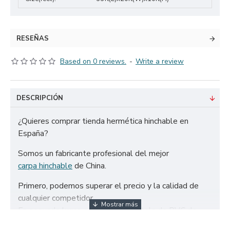
RESEÑAS
Based on 0 reviews.
-
Write a review
DESCRIPCIÓN
¿Quieres comprar tienda hermética hinchable en
España?
Somos un fabricante profesional del mejor
carpa hinchable
de China.
Primero, podemos superar el precio y la calidad de
cualquier competidor.
En segundo lugar, solo utilizamos tela de PVC de
650g/m² certificada de la más alta calidad y doble