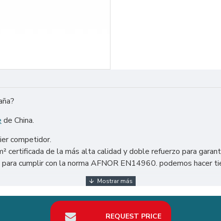
paña?
e
de China.
ier competidor.
certificada de la más alta calidad y doble refuerzo para garant
os para cumplir con la norma AFNOR EN14960. podemos hacer tien
do: Estados Unidos, México, Argentina, Chile, etc. Particularmen
REQUEST PRICE