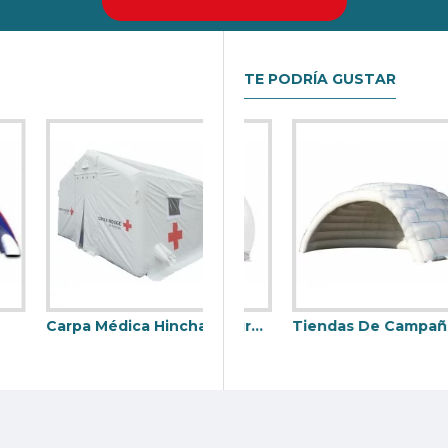
nda el mejor retorno de la inversión en su negocio de alquiler Ca
TE PODRÍA GUSTAR
Carpa Médica Hinchable
Tienda Inflable De Burbujas
Tiendas De Campaña Hinchables