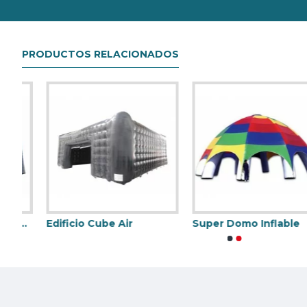
Nuestra combinación de seguridad, calidad y diseños le bri
PRODUCTOS RELACIONADOS
inchable
Edificio Cube Air
Super Domo Inflable
Pub Hinchable
Carpa Hinchable Blanca