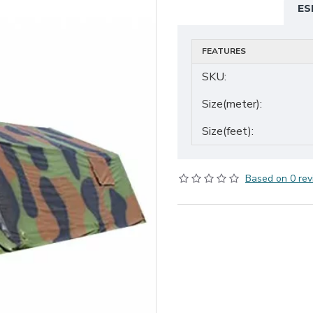
ES
FEATURES
SKU:
Size(meter):
Size(feet):
Based on 0 rev