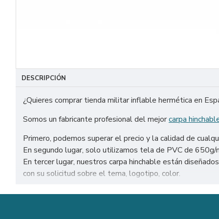
DESCRIPCIÓN
¿Quieres comprar tienda militar inflable hermética en Es
Somos un fabricante profesional del mejor
carpa hinchabl
Primero, podemos superar el precio y la calidad de cualqu
En segundo lugar, solo utilizamos tela de PVC de 650g/m² 
En tercer lugar, nuestros carpa hinchable están diseñad
con su solicitud sobre el tema, logotipo, color.
Venta de tienda militar inflable hermética en todo el mun
Málaga, etc.