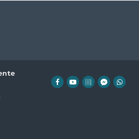
iente
s