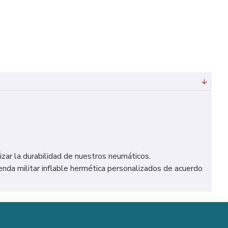
izar la durabilidad de nuestros neumáticos.
da militar inflable hermética personalizados de acuerdo
te en España, como Madrid, Barcelona, Valencia, Sevilla,