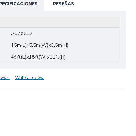
PECIFICACIONES
RESEÑAS
A078037
15m(L)x5.5m(W)x3.5m(H)
49ft(L)x18ft(W)x11ft(H)
iews.
-
Write a review