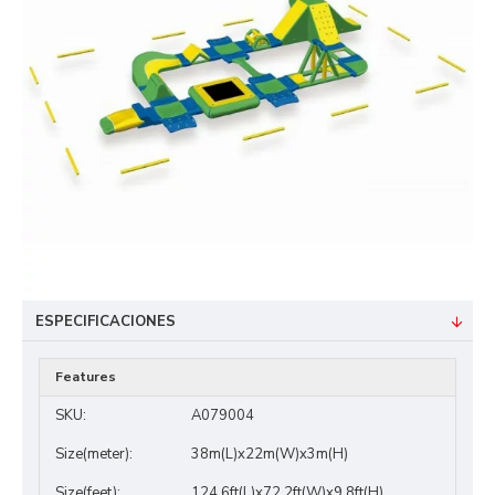
ESPECIFICACIONES
Features
SKU:
A079004
Size(meter):
38m(L)x22m(W)x3m(H)
Size(feet):
124.6ft(L)x72.2ft(W)x9.8ft(H)