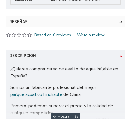
RESEÑAS
Based on 0 reviews.
-
Write a review
DESCRIPCIÓN
¿Quieres comprar curso de asalto de agua inflable en
España?
Somos un fabricante profesional del mejor
parque acuatico hinchable
de China.
Primero, podemos superar el precio y la calidad de
cualquier competidor.
En segundo lugar, solo utilizamos tela de PVC de
650g/m² certificada de la más alta calidad y doble