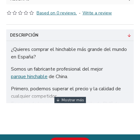
Based on 0 reviews.
-
Write a review
DESCRIPCIÓN
¿Quieres comprar el hinchable más grande del mundo
en España?
Somos un fabricante profesional del mejor
parque hinchable
de China.
Primero, podemos superar el precio y la calidad de
cualquier competidor.
En segundo lugar, solo utilizamos tela de PVC de
650g/m² certificada de la más alta calidad y doble
refuerzo para garantizar la durabilidad de nuestros
neumáticos.
En tercer lugar, nuestros parque hinchable están