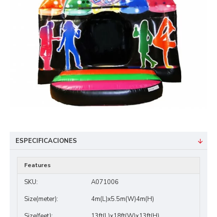
ESPECIFICACIONES
Features
SKU:
A071006
Size(meter):
4m(L)x5.5m(W)4m(H)
Size(feet):
13ft(L)x18ft(W)x13ft(H)