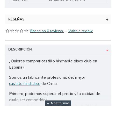
RESEÑAS
Based on 0 reviews.
-
Write a review
DESCRIPCIÓN
¿Quieres comprar castillo hinchable disco club en
España?
Somos un fabricante profesional del mejor
castillo hinchable
de China.
Primero, podemos superar el precio y la calidad de
cualquier competidor.
En segundo lugar, solo utilizamos tela de PVC de
650g/m² certificada de la más alta calidad y doble