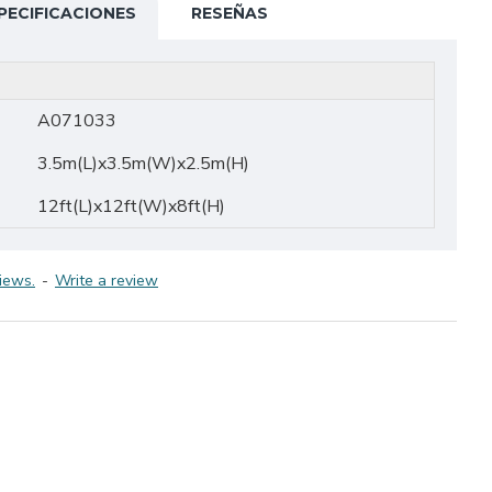
PECIFICACIONES
RESEÑAS
A071033
3.5m(L)x3.5m(W)x2.5m(H)
12ft(L)x12ft(W)x8ft(H)
iews.
-
Write a review