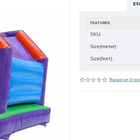
ES
FEATURES
SKU:
Size(meter):
Size(feet):
Based on 0 rev