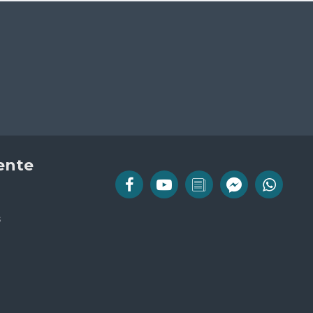
iente
s