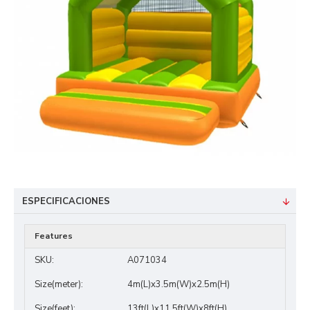
ESPECIFICACIONES
Features
SKU:
A071034
Size(meter):
4m(L)x3.5m(W)x2.5m(H)
Size(feet):
13ft(L)x11.5ft(W)x8ft(H)