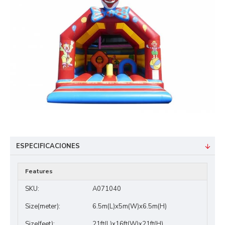
ESPECIFICACIONES
Features
SKU:
A071040
Size(meter):
6.5m(L)x5m(W)x6.5m(H)
Size(feet):
21ft(L)x16ft(W)x21ft(H)