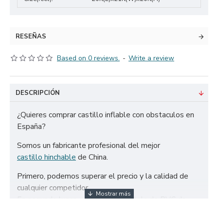
RESEÑAS
Based on 0 reviews.
-
Write a review
DESCRIPCIÓN
¿Quieres comprar castillo inflable con obstaculos en
España?
Somos un fabricante profesional del mejor
castillo hinchable
de China.
Primero, podemos superar el precio y la calidad de
cualquier competidor.
En segundo lugar, solo utilizamos tela de PVC de
650g/m² certificada de la más alta calidad y doble