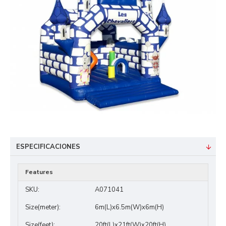
ESPECIFICACIONES
Features
SKU:
A071041
Size(meter):
6m(L)x6.5m(W)x6m(H)
Size(feet):
20ft(L)x21ft(W)x20ft(H)