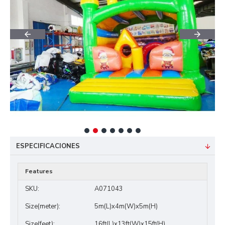
ESPECIFICACIONES
Features
SKU:
A071043
Size(meter):
5m(L)x4m(W)x5m(H)
Size(feet):
16ft(L)x13ft(W)x15ft(H)