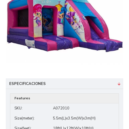
ESPECIFICACIONES
Features
SKU:
A072010
Size(meter):
5.5m(L)x3.5m(W)x3m(H)
Size(feet):
18ft(L)x12ft(W)x10ft(H)