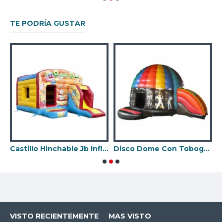
TE PODRÍA GUSTAR
eslizante Frontal Unicornio
Castillo Hinchable Jb Inflatables
Disco Dome Con Tobogan
B
VISTO RECIENTEMENTE
MAS VISTO