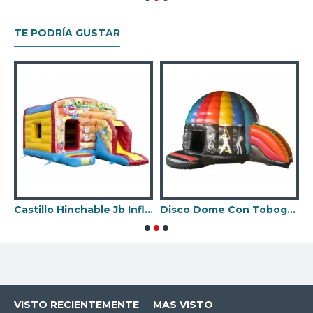
TE PODRÍA GUSTAR
eslizante Frontal Unicornio
Castillo Hinchable Jb Inflatables
Disco Dome Con Tobogan
B
VISTO RECIENTEMENTE
MAS VISTO