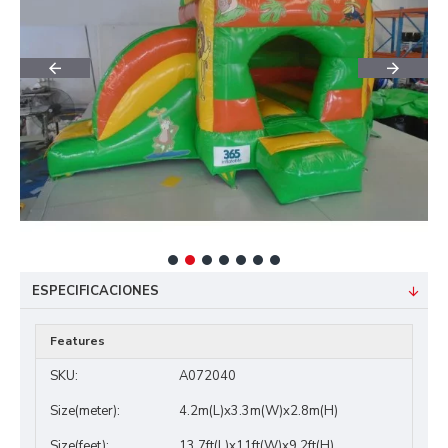
ESPECIFICACIONES
Features
SKU:
A072040
Size(meter):
4.2m(L)x3.3m(W)x2.8m(H)
Size(feet):
13.7ft(L)x11ft(W)x9.2ft(H)