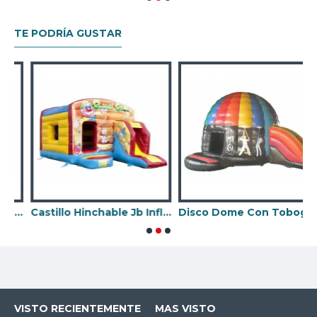
TE PODRÍA GUSTAR
eslizante Frontal Unicornio
Castillo Hinchable Jb Inflatables
Disco Dome Con Tobogan
B
VISTO RECIENTEMENTE
MAS VISTO