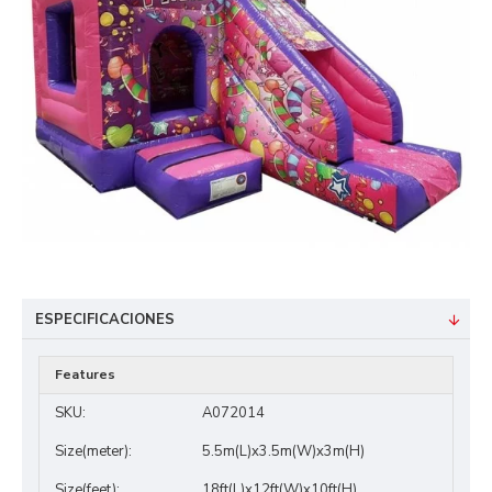
ESPECIFICACIONES
Features
SKU:
A072014
Size(meter):
5.5m(L)x3.5m(W)x3m(H)
Size(feet):
18ft(L)x12ft(W)x10ft(H)