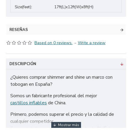
Size(feet):
17ft(L)x12ft(W)x8ft(H)
RESEÑAS
Based on 0 reviews.
-
Write a review
DESCRIPCIÓN
¿Quieres comprar shimmer and shine un marco con
tobogan en España?
Somos un fabricante profesional del mejor
castillos inflables
de China.
Primero, podemos superar el precio y la calidad de
cualquier competidor.
En segundo lugar, solo utilizamos tela de PVC de