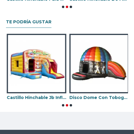
TE PODRÍA GUSTAR
eslizante Frontal Unicornio
Castillo Hinchable Jb Inflatables
Disco Dome Con Tobogan
B