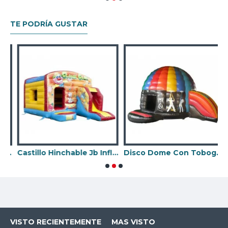
TE PODRÍA GUSTAR
eslizante Frontal Unicornio
Castillo Hinchable Jb Inflatables
Disco Dome Con Tobogan
B
VISTO RECIENTEMENTE
MAS VISTO