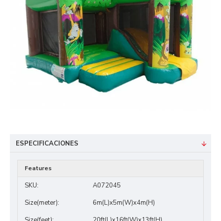
ESPECIFICACIONES
Features
SKU:
A072045
Size(meter):
6m(L)x5m(W)x4m(H)
Size(feet):
20ft(L)x16ft(W)x13ft(H)