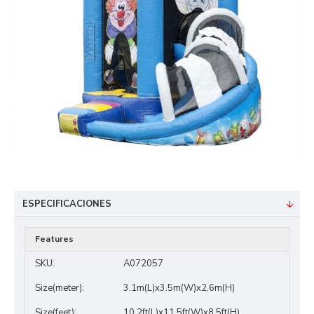
ESPECIFICACIONES
Features
SKU:
A072057
Size(meter):
3.1m(L)x3.5m(W)x2.6m(H)
Size(feet):
10.2ft(L)x11.5ft(W)x8.5ft(H)