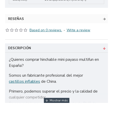
RESEÑAS
Based on 0 reviews.
-
Write a review
DESCRIPCIÓN
¿Quieres comprar hinchable mini payaso multifun en
España?
Somos un fabricante profesional del mejor
castillos inflables
de China.
Primero, podemos superar el precio y la calidad de
cualquier competidor.
En segundo lugar, solo utilizamos tela de PVC de
650g/m² certificada de la más alta calidad y doble