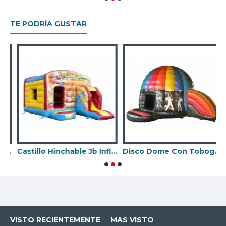
TE PODRÍA GUSTAR
eslizante Frontal Unicornio
Castillo Hinchable Jb Inflatables
Disco Dome Con Tobogan
B
VISTO RECIENTEMENTE
MAS VISTO