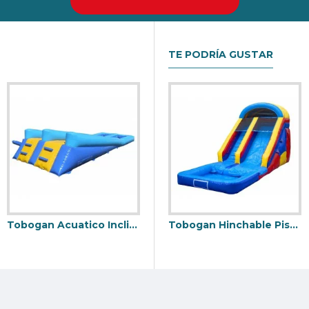
nda el mejor retorno de la inversión en su negocio de alquiler Ca
TE PODRÍA GUSTAR
Tobogan Acuatico Inclinado Twin Lane
Tobogan De Tiburon
Tobogan Hinchable Piscina