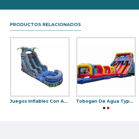
Nuestra combinación de seguridad, calidad y diseños le bri
PRODUCTOS RELACIONADOS
Toboganes Inflables Comerciales
Juegos Inflables Con Agua
Tobogan De Agua Typhoon
Castillo Hinchable Acuatico
Tobogan Acuatico