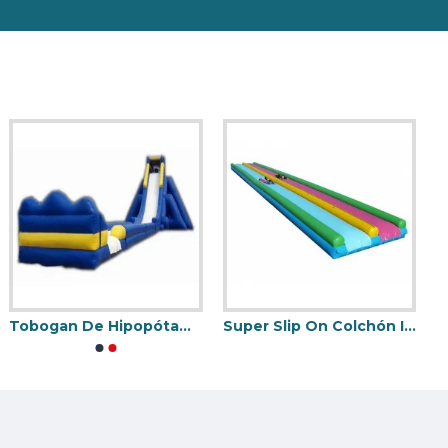
stillo Hinchable.
Tobogan De Hipopótamo De Estilo Libre
Super Slip On Colchón Inflable