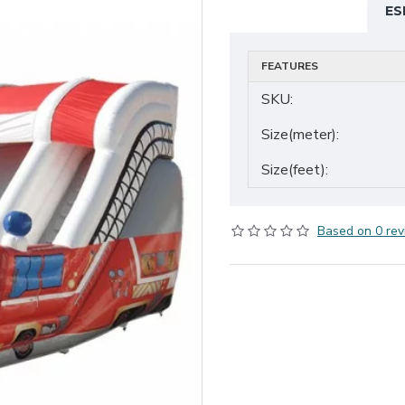
ES
FEATURES
SKU:
Size(meter):
Size(feet):
Based on 0 rev