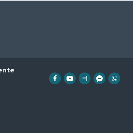
iente
s