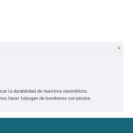
izar la durabilidad de nuestros neumáticos.
mos hacer tobogan de bomberos con piscina
te en España, como Madrid, Barcelona, Valencia, Sevilla,