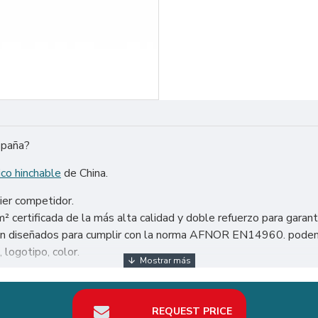
spaña?
co hinchable
de China.
ier competidor.
certificada de la más alta calidad y doble refuerzo para garant
están diseñados para cumplir con la norma AFNOR EN14960. pode
 logotipo, color.
o: Estados Unidos, México, Argentina, Chile, etc. Particularmen
REQUEST PRICE