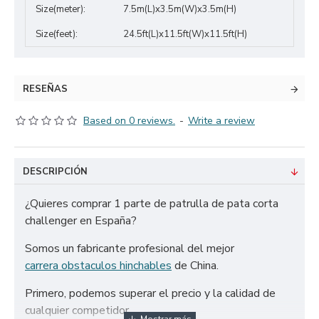
Size(meter):
7.5m(L)x3.5m(W)x3.5m(H)
Size(feet):
24.5ft(L)x11.5ft(W)x11.5ft(H)
RESEÑAS
Based on 0 reviews.
-
Write a review
DESCRIPCIÓN
¿Quieres comprar 1 parte de patrulla de pata corta
challenger en España?
Somos un fabricante profesional del mejor
carrera obstaculos hinchables
de China.
Primero, podemos superar el precio y la calidad de
cualquier competidor.