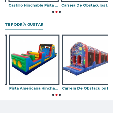
negocio de alquiler Castillo Hinchable.
asero
Castillo Hinchable Pista Americana
Carrera De Obstaculos Inflables Para Adultos
TE PODRÍA GUSTAR
Pista Americana Hinchable
Carrera De Obstaculos Inflables Para Adultos