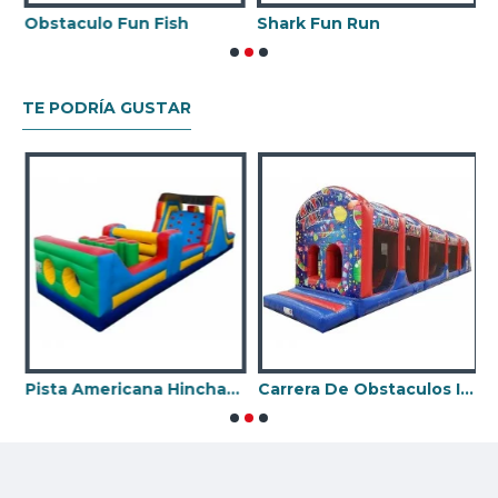
negocio de alquiler Castillo Hinchable.
lto Inflable Del Ejercito
Obstaculo Fun Fish
Shark Fun Run
TE PODRÍA GUSTAR
Pista Americana Hinchable
Carrera De Obstaculos Inflables Para Adultos