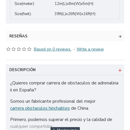
Size(meter):
12m(L)x8m(W)x5m(H)
Size(feet):
39ft(L)x26ft(W)x16ft(H)
RESEÑAS
Based on 0 reviews.
-
Write a review
DESCRIPCIÓN
¿Quieres comprar carrera de obstaculos de adrenalina
ii en España?
Somos un fabricante profesional del mejor
carrera obstaculos hinchables
de China.
Primero, podemos superar el precio y la calidad de
cualquier competidor.