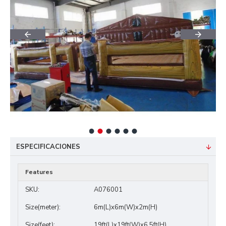
ESPECIFICACIONES
Features
SKU:
A076001
Size(meter):
6m(L)x6m(W)x2m(H)
Size(feet):
19ft(L)x19ft(W)x6.5ft(H)