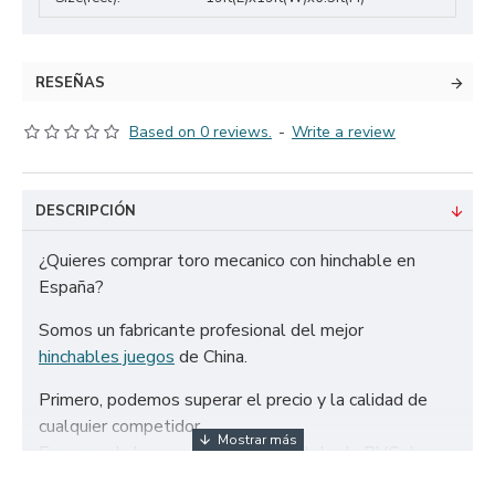
RESEÑAS
Based on 0 reviews.
-
Write a review
DESCRIPCIÓN
¿Quieres comprar toro mecanico con hinchable en
España?
Somos un fabricante profesional del mejor
hinchables juegos
de China.
Primero, podemos superar el precio y la calidad de
cualquier competidor.
En segundo lugar, solo utilizamos tela de PVC de
650g/m² certificada de la más alta calidad y doble