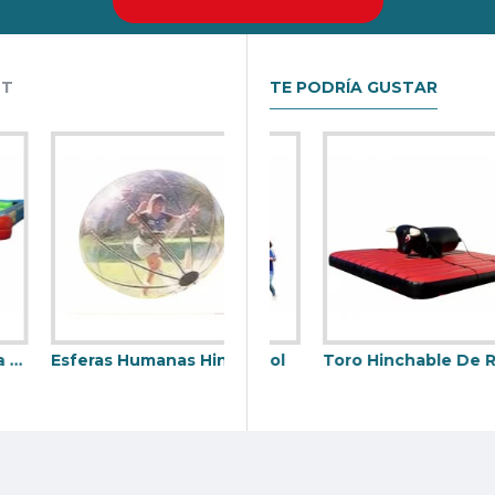
HT
TE PODRÍA GUSTAR
Esferas Humanas Hinchables
ico Con Hinchable
Diana Hinchable Futbol
Toro Hinchable De Rodeo Con Correas