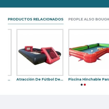
PRODUCTOS RELACIONADOS
PEOPLE ALSO BOUG
ine Hinchable
Atracción De Fútbol De Mesa Humana Hinchable
Piscina Hinchable Para Pies
Futbolin Humano
Toro Mecan