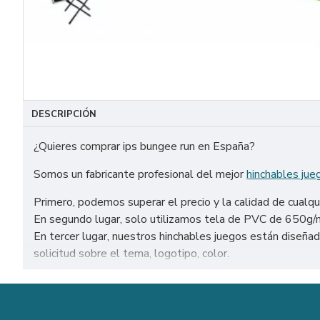
DESCRIPCIÓN
¿Quieres comprar ips bungee run en España?
Somos un fabricante profesional del mejor
hinchables jue
Primero, podemos superar el precio y la calidad de cualqu
En segundo lugar, solo utilizamos tela de PVC de 650g/m² 
En tercer lugar, nuestros hinchables juegos están dise
solicitud sobre el tema, logotipo, color.
Venta de ips bungee run en todo el mundo: Estados Unidos,
Nuestra combinación de seguridad, calidad y diseños le bri