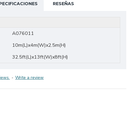
PECIFICACIONES
RESEÑAS
A076011
10m(L)x4m(W)x2.5m(H)
32.5ft(L)x13ft(W)x8ft(H)
iews.
-
Write a review