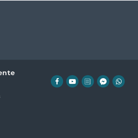
iente
s