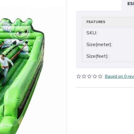
ES
FEATURES
SKU:
Size(meter):
Size(feet):
Based on 0 rev