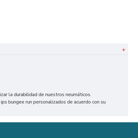
izar la durabilidad de nuestros neumáticos.
ips bungee run personalizados de acuerdo con su
 Madrid, Barcelona, Valencia, Sevilla, Málaga, etc.
stillo Hinchable.