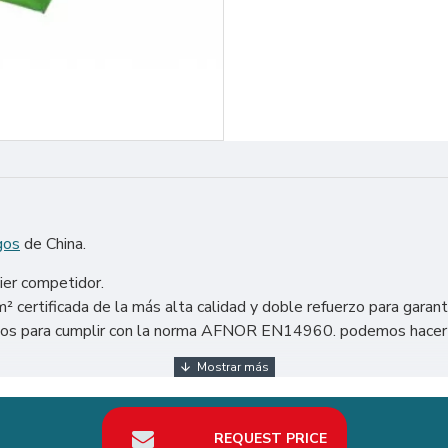
gos
de China.
ier competidor.
certificada de la más alta calidad y doble refuerzo para garant
ñados para cumplir con la norma AFNOR EN14960. podemos hacer 
 México, Argentina, Chile, etc. Particularmente en España, como
nda el mejor retorno de la inversión en su negocio de alquiler Ca
REQUEST PRICE