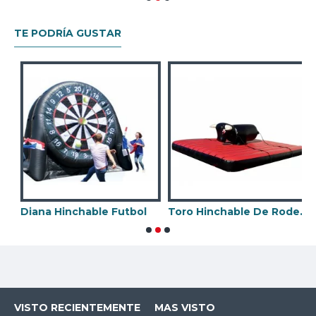
TE PODRÍA GUSTAR
 Mecanico Con Hinchable
Diana Hinchable Futbol
Toro Hinchable De Rodeo Con Correas
H
VISTO RECIENTEMENTE
MAS VISTO