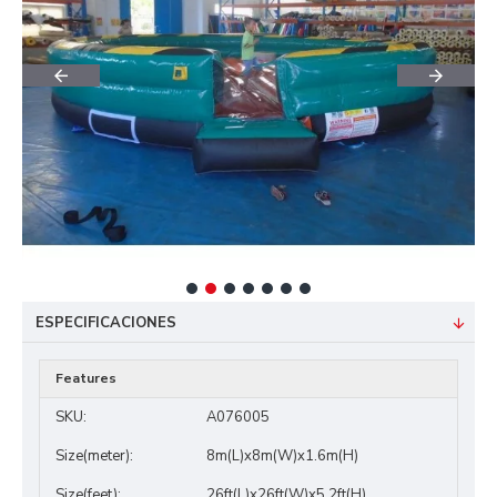
ESPECIFICACIONES
Features
SKU:
A076005
Size(meter):
8m(L)x8m(W)x1.6m(H)
Size(feet):
26ft(L)x26ft(W)x5.2ft(H)