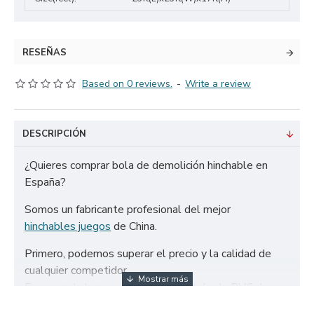
RESEÑAS
Based on 0 reviews.
-
Write a review
DESCRIPCIÓN
¿Quieres comprar bola de demolición hinchable en
España?
Somos un fabricante profesional del mejor
hinchables juegos
de China.
Primero, podemos superar el precio y la calidad de
cualquier competidor.
En segundo lugar, solo utilizamos tela de PVC de
650g/m² certificada de la más alta calidad y doble