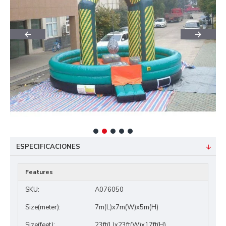
ESPECIFICACIONES
Features
SKU:
A076050
Size(meter):
7m(L)x7m(W)x5m(H)
Size(feet):
23ft(L)x23ft(W)x17ft(H)