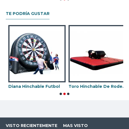
TE PODRÍA GUSTAR
 Mecanico Con Hinchable
Diana Hinchable Futbol
Toro Hinchable De Rodeo Con Correas
H
VISTO RECIENTEMENTE
MAS VISTO