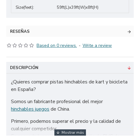
Size(feet):
59ft(L)x39ft(W)x8ft(H)
RESEÑAS
Based on 0 reviews.
-
Write a review
DESCRIPCIÓN
¿Quieres comprar pistas hinchables de kart y bicicleta
en España?
Somos un fabricante profesional del mejor
hinchables juegos
de China.
Primero, podemos superar el precio y la calidad de
cualquier competidor.
En segundo lugar, solo utilizamos tela de PVC de