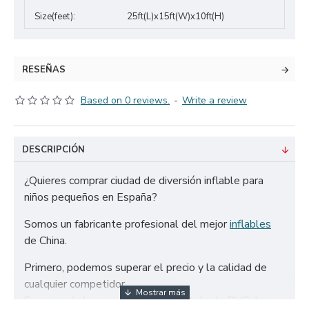
Size(feet):
25ft(L)x15ft(W)x10ft(H)
RESEÑAS
Based on 0 reviews.
-
Write a review
DESCRIPCIÓN
¿Quieres comprar ciudad de diversión inflable para
niños pequeños en España?
Somos un fabricante profesional del mejor
inflables
de China.
Primero, podemos superar el precio y la calidad de
cualquier competidor.
En segundo lugar, solo utilizamos tela de PVC de