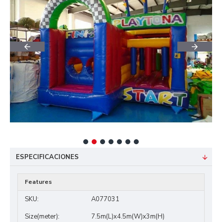
ESPECIFICACIONES
Features
SKU:
A077031
Size(meter):
7.5m(L)x4.5m(W)x3m(H)