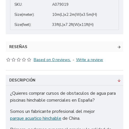
SKU:
A079019
Size(meter):
10m(L)x2.2m(W)x3.5m(H)
Size(feet):
33ft(L)x7.2ft(W)x11ft(H)
RESEÑAS
Based on 0 reviews.
-
Write a review
DESCRIPCIÓN
¿Quieres comprar cursos de obstaculos de agua para
piscinas hinchable comerciales en España?
Somos un fabricante profesional del mejor
parque acuatico hinchable
de China.