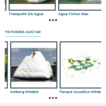
le brinda el mejor retorno de la inversión en su
negocio de alquiler Castillo Hinchable.
Trampolín
Trampolín De Agua
Agua Totter Max
TE PODRÍA GUSTAR
Iceberg Inflable
Parque Acuatico Inflable Comercial
T