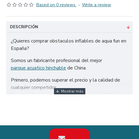
Based on 0 reviews.
-
Write a review
DESCRIPCIÓN
¿Quieres comprar obstaculos inflables de aqua fun en
España?
Somos un fabricante profesional del mejor
parque acuatico hinchable
de China.
Primero, podemos superar el precio y la calidad de
cualquier competidor.
En segundo lugar, solo utilizamos tela de PVC de
650g/m² certificada de la más alta calidad y doble
refuerzo para garantizar la durabilidad de nuestros
neumáticos.
En tercer lugar, nuestros parque acuatico hinchable
están diseñados para cumplir con la norma AFNOR