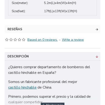
Size(meter):
5.2m(L)x4m(W)x4m(H)
Size(feet):
17ft(L)x13ft(W)x13ft(H)
RESEÑAS
Based on 0 reviews.
-
Write a review
DESCRIPCIÓN
¿Quieres comprar departamento de bomberos del
castillo hinchable en España?
Somos un fabricante profesional del mejor
castillo hinchable
de China.
Primero, podemos superar el precio y la calidad de
cualquier competidor.