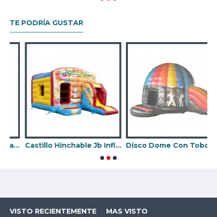
TE PODRÍA GUSTAR
eslizante Frontal Unicornio
Castillo Hinchable Jb Inflatables
Disco Dome Con Tobogan
B
VISTO RECIENTEMENTE
MAS VISTO