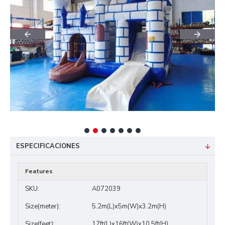
ESPECIFICACIONES
Features
SKU:
A072039
Size(meter):
5.2m(L)x5m(W)x3.2m(H)
Size(feet):
17ft(L)x16ft(W)x10.5ft(H)