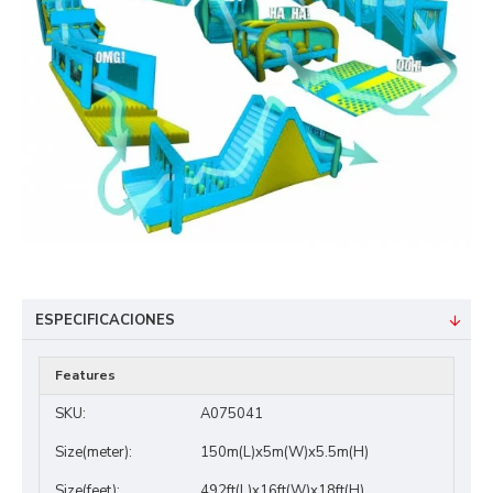
ESPECIFICACIONES
Features
SKU:
A075041
Size(meter):
150m(L)x5m(W)x5.5m(H)
Size(feet):
492ft(L)x16ft(W)x18ft(H)