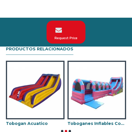
neumáticos.
En tercer lugar, nuestros tobogan acuatico hinchable
están diseñados para cumplir con la norma AFNOR
EN14960. podemos hacer tobogan de la ciudad
personalizados de acuerdo con su solicitud sobre el
tema, logotipo, color.
Request Price
PRODUCTOS RELACIONADOS
Venta de tobogan de la ciudad en todo el mundo:
Estados Unidos, México, Argentina, Chile, etc.
Particularmente en España, como Madrid, Barcelona,
Valencia, Sevilla, Málaga, etc.
Nuestra combinación de seguridad, calidad y diseños
le brinda el mejor retorno de la inversión en su
negocio de alquiler Castillo Hinchable.
Tobogan Acuatico
Toboganes Inflables Comerciales