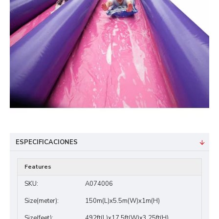
ESPECIFICACIONES
Features
SKU:
A074006
Size(meter):
150m(L)x5.5m(W)x1m(H)
Size(feet):
492ft(L)x17.5ft(W)x3.25ft(H)