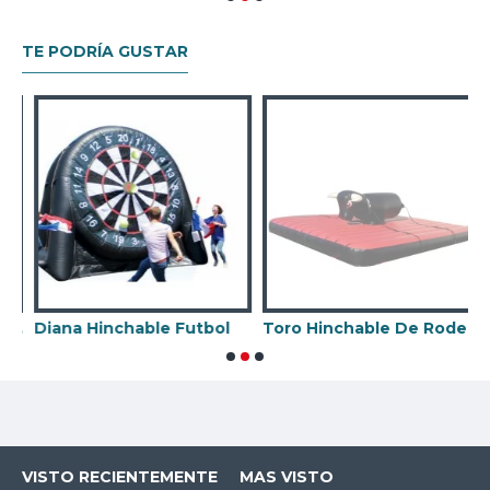
TE PODRÍA GUSTAR
 Mecanico Con Hinchable
Diana Hinchable Futbol
Toro Hinchable De Rodeo Con Correas
H
VISTO RECIENTEMENTE
MAS VISTO