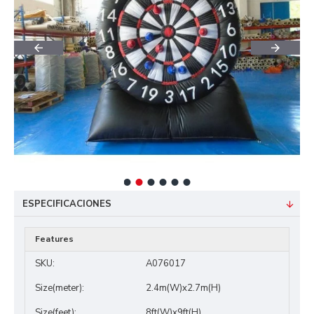
ESPECIFICACIONES
Features
SKU:
A076017
Size(meter):
2.4m(W)x2.7m(H)
Size(feet):
8ft(W)x9ft(H)