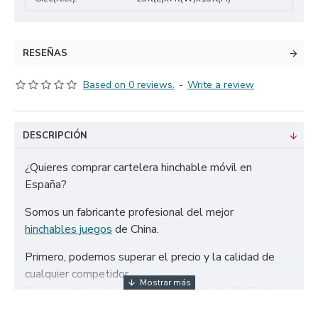
RESEÑAS
Based on 0 reviews.
-
Write a review
DESCRIPCIÓN
¿Quieres comprar cartelera hinchable móvil en
España?
Somos un fabricante profesional del mejor
hinchables juegos
de China.
Primero, podemos superar el precio y la calidad de
cualquier competidor.
En segundo lugar, solo utilizamos tela de PVC de
650g/m² certificada de la más alta calidad y doble