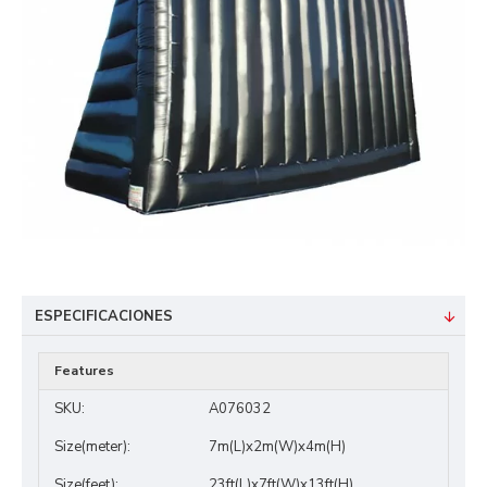
ESPECIFICACIONES
Features
SKU:
A076032
Size(meter):
7m(L)x2m(W)x4m(H)
Size(feet):
23ft(L)x7ft(W)x13ft(H)