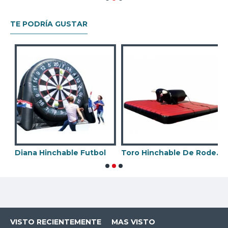
TE PODRÍA GUSTAR
 Mecanico Con Hinchable
Diana Hinchable Futbol
Toro Hinchable De Rodeo Con Correas
H
VISTO RECIENTEMENTE
MAS VISTO