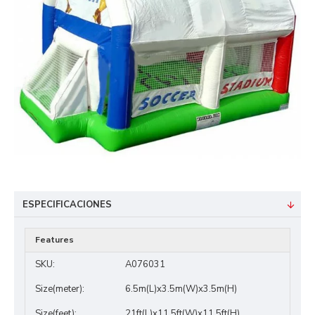
ESPECIFICACIONES
Features
SKU:
A076031
Size(meter):
6.5m(L)x3.5m(W)x3.5m(H)
Size(feet):
21ft(L)x11.5ft(W)x11.5ft(H)