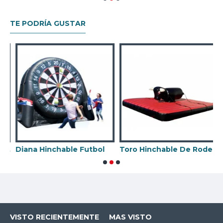
TE PODRÍA GUSTAR
 Mecanico Con Hinchable
Diana Hinchable Futbol
Toro Hinchable De Rodeo Con Correas
H
VISTO RECIENTEMENTE
MAS VISTO